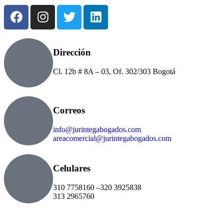
Dirección
Cl. 12b # 8A – 03, Of. 302/303 Bogotá
Correos
info@jurintegabogados.com
areacomercial@jurintegabogados.com
Celulares
310 7758160 –320 3925838
313 2965760