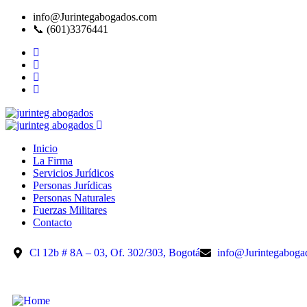
info@Jurintegabogados.com
📞 (601)3376441
Inicio
La Firma
Servicios Jurídicos
Personas Jurídicas
Personas Naturales
Fuerzas Militares
Contacto
Cl 12b # 8A – 03, Of. 302/303, Bogotá
info@Jurintegaboga